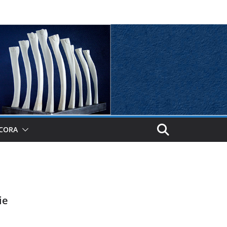
 CORA
ie