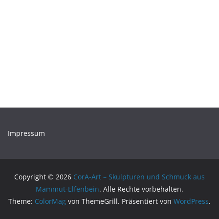
Impressum
Copyright © 2026
CorA-Art – Skulpturen und Schmuck aus
Mammut-Elfenbein
. Alle Rechte vorbehalten.
Theme:
ColorMag
von ThemeGrill. Präsentiert von
WordPress
.